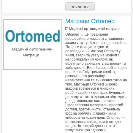
Матраци Ortomed
☑️ Медичні ортопедичні матраци
Ortomed ↔ це поєднання
професійного комфорту, надійного
захисту та турботи про здоровий сон.
Якщо ви плануєте купити
ортопедичний матрац Ortomed у
Києві, зверніть увагу на моделі з
непромокальним чохлом, які
ефективно захищають від вологи та
забруднень. Вироби розроблені для
правильної підтримки хребта,
рівномірного розподілу
навантаження та зниження тиску на
тіло. Матраци Ortomed широко
використовуються в лікарнях,
реабілітаційних центрах, будинках
догляду, а також ідеально підходять
для домашнього використання.
Гіпоалергенні матеріали, простий
догляд, довговічність і стабільна
форма роблять їх практичним
вибором на кожен день. Ortomed —
це впевнена якість, комфорт для
пацієнтів і спокій для тих, хто
піклується про здоров’я.