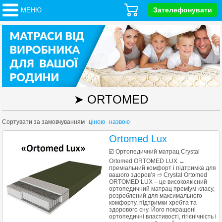
Зателефонувати
МЕНЮ
➤ ORTOMED
Сортувати за
замовчуванням
ціною
назвою
Ortomed Lux
☑️ Ортопедичний матрац Crystal
Ortomed ORTOMED LUX ↔
преміальний комфорт і підтримка для
вашого здоров’я ➱ Crystal Ortomed
ORTOMED LUX – це високоякісний
ортопедичний матрац преміум-класу,
розроблений для максимального
комфорту, підтримки хребта та
здорового сну. Його покращені
ортопедичні властивості, гігієнічність і