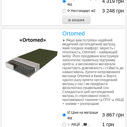
4 319
грн
від
3 248
грн
ᐅ Нестандарт м2
Ortomed
➤ Якщо вам потрібен надійний
медичний ортопедичний матрац,
який поєднує комфорт, міцність і
гігієнічність, Ortomed – найкращий
вибір. Його продумана конструкція
забезпечує правильну підтримку
хребта, а високоякісні матеріали
гарантують довговічність і стійкість до
навантажень. Купити непромокаючі
матраци Ortomed в Києві ➭ Варто
одного разу купити ортопедичний
матрац у нас і ви придбаєте
фізіологічно правильний сон.
Складається цей ортопедичний
матрац із спресованої повсті,
прогумованої тканини та ППУ ➭ АКЦІЇ
+ знижки + розпродажі
☑️ Ціни на матраци
3 867
грн
від
1
грн
✨ АКЦІЇ ...☎...