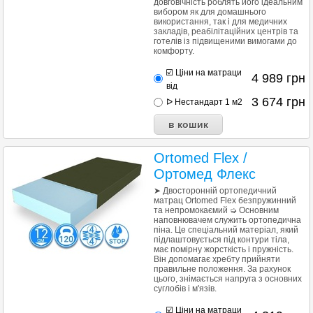
довговічність роблять його ідеальним
вибором як для домашнього
використання, так і для медичних
закладів, реабілітаційних центрів та
готелів із підвищеними вимогами до
комфорту.
☑️ Ціни на матраци
4 989
грн
від
3 674
грн
ᐅ Нестандарт 1 м2
Ortomed Flex /
Ортомед Флекс
➤ Двосторонній ортопедичний
матрац Ortomed Flex безпружинний
та непромокаємий ➭ Основним
наповнювачем служить ортопедична
піна. Це спеціальний матеріал, який
підлаштовується під контури тіла,
має помірну жорсткість і пружність.
Він допомагає хребту прийняти
правильне положення. За рахунок
цього, знімається напруга з основних
суглобів і м'язів.
☑️ Ціни на матраци