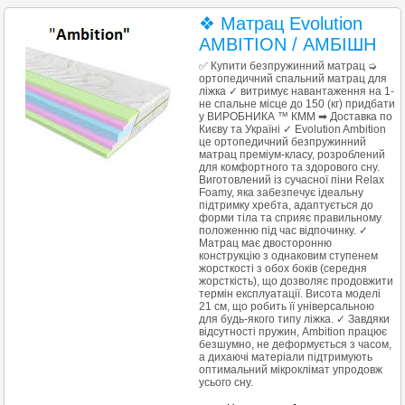
❖ Матрац Evolution
AMBITION / АМБІШН
✅ Купити безпружинний матрац ➭
ортопедичний спальний матрац для
ліжка ✓ витримує навантаження на 1-
не спальне місце до 150 (кг) придбати
у ВИРОБНИКА ™ КММ ➡ Доставка по
Києву та Україні ✓ Evolution Ambition
це ортопедичний безпружинний
матрац преміум-класу, розроблений
для комфортного та здорового сну.
Виготовлений із сучасної піни Relax
Foamy, яка забезпечує ідеальну
підтримку хребта, адаптується до
форми тіла та сприяє правильному
положенню під час відпочинку. ✓
Матрац має двосторонню
конструкцію з однаковим ступенем
жорсткості з обох боків (середня
жорсткість), що дозволяє продовжити
термін експлуатації. Висота моделі
21 см, що робить її універсальною
для будь-якого типу ліжка. ✓ Завдяки
відсутності пружин, Ambition працює
безшумно, не деформується з часом,
а дихаючі матеріали підтримують
оптимальний мікроклімат упродовж
усього сну.