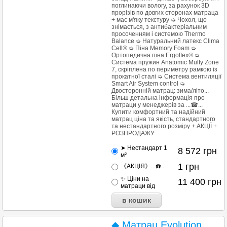
поглинаючи вологу, за рахунок 3D
прорізів по довгих сторонах матраца
+ має м'яку текстуру ➭ Чохол, що
знімається, з антибактеріальним
просоченням і системою Thermo
Balance ➭ Натуральний латекс Clima
Cell® ➭ Піна Memory Foam ➭
Ортопедична піна Ergoﬂex® ➭
Система пружин Anatomic Multy Zone
7, скріплена по периметру рамкою із
прокатної сталі ➭ Система вентиляції
Smart Air System control ➭
Двосторонній матрац: зима/літо...
Більш детальна інформація про
матраци у менеджерів за ...☎...
Купити комфортний та надійний
матрац ціна та якість, стандартного
та нестандартного розміру + АКЦІЇ +
РОЗПРОДАЖУ
➤ Нестандарт 1
8 572
грн
м²
1
грн
《АКЦІЯ》...☎️...
✨ Ціни на
11 400
грн
матраци від
◆ Матрац Evolution