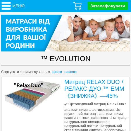
Зателефонувати
МЕНЮ
™ EVOLUTION
Сортувати за
замовчуванням
ціною
назвою
Матрац RELAX DUO /
РЕЛАКС ДУО ™ ЕММ
《ЗНИЖКА》—45%
✔️ Ортопедичний матрац Relax Duo з
анатомічними властивостями. Це
пружинний матрац з анатомічними
властивостями, наповнювачі матраца
натурального походження:
натуральний латекс. Натуральний
склад тканини «дихає», абсорбуючи і