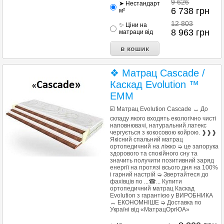
9 626
➤ Нестандарт
6 738
грн
м²
12 803
✨ Ціни на
8 963
грн
матраци від
❖ Матрац Cascade /
Каскад Evolution ™
ЕММ
☑️ Матрац Evolution Cascade ↔ До
складу якого входять екологічно чисті
наповнювачі, натуральний латекс
чергується з кокосовою койрою. ❱❱❱
Якісний спальний матрац
ортопедичний на ліжко ➭ це запорука
здорового та спокійного сну та
значить получити позитивний заряд
енергії на протязі всього дня на 100%
і гарний настрій ➭ Звертайтеся до
фахівців по ...☎... Купити
ортопедичний матрац Каскад
Evolution з гарантією у ВИРОБНИКА
↔ ЕКОНОМНІШЕ ➭ Доставка по
Україні від «МатрацОргЮА»