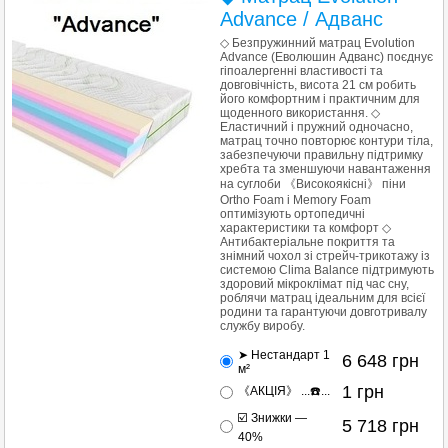
Advance / Адванс
◇ Безпружинний матрац Evolution
Advance (Еволюшин Адванс) поєднує
гіпоалергенні властивості та
довговічність, висота 21 см робить
його комфортним і практичним для
щоденного використання. ◇
Еластичний і пружний одночасно,
матрац точно повторює контури тіла,
забезпечуючи правильну підтримку
хребта та зменшуючи навантаження
на суглоби 《Високоякісні》 піни
Ortho Foam і Memory Foam
оптимізують ортопедичні
характеристики та комфорт ◇
Антибактеріальне покриття та
знімний чохол зі стрейч-трикотажу із
системою Clima Balance підтримують
здоровий мікроклімат під час сну,
роблячи матрац ідеальним для всієї
родини та гарантуючи довготривалу
службу виробу.
➤ Нестандарт 1
6 648
грн
м²
1
грн
《АКЦІЯ》 ...☎️...
☑️ Знижки —
5 718
грн
40%