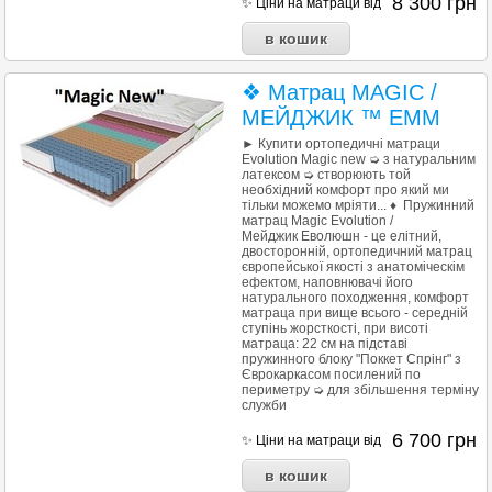
8 300
грн
✨ Ціни на матраци від
❖ Матрац MAGIC /
МЕЙДЖИК ™ EMM
► Купити ортопедичні матраци
Evolution Magic new ➭ з натуральним
латексом ➭ створюють той
необхідний комфорт про який ми
тільки можемо мріяти... ♦ Пружинний
матрац Magic Evolution /
Мейджик Еволюшн - це елітний,
двосторонній, ортопедичний матрац
європейської якості з aнaтомічeскім
ефектом, наповнювачі його
натурального походження, комфорт
матраца при вище всього - середній
ступінь жорсткості, при висоті
матраца: 22 см на підставі
пружинного блоку "Поккет Спрінг" з
Єврокаркасом
посилений по
периметру ➭ для збільшення терміну
служби
6 700
грн
✨ Ціни на матраци від