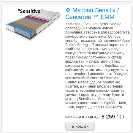
❖ Матрац Sensitiv /
Сенсетив ™ ЕММ
<<Матрац Evolution Sensitiv>> це
ортопедична модель нового
покоління, створена для здорового та
комфортного відпочинку. Основа
виробу – незалежний пружинний блок
Pocket Spring із 7 зонами жорсткості,
який точно підлаштовується під
контури тіла та підтримує хребет у
правильному положенні. У складі
використані натуральний латекс,
кокосова койра та піна Ergoflex, що
забезпечують оптимальну пружність,
еластичність і довговічність. Завдяки
вентиляційній системі Smart Air
Control матрац добре пропускає
повітря, а знімний гіпоалергенний
чохол із терморегуляцією гарантує
свіжість і простоту догляду. Купити
матрац Sensitiv на Matras.org.ua
можна з доставкою по Україні – Київ,
Львів, Харків, Дніпро та інші міста.
8 259
грн
ціни на матраци від