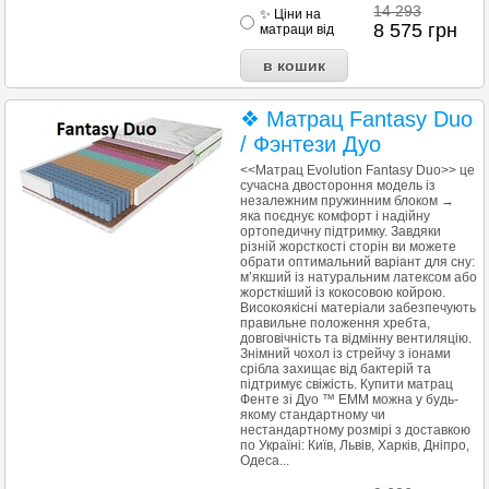
14 293
✨ Ціни на
8 575
грн
матраци від
❖ Матрац Fantasy Duo
/ Фэнтези Дуо
<<Матрац Evolution Fantasy Duo>> це
сучасна двостороння модель із
незалежним пружинним блоком →
яка поєднує комфорт і надійну
ортопедичну підтримку. Завдяки
різній жорсткості сторін ви можете
обрати оптимальний варіант для сну:
м’якший із натуральним латексом або
жорсткіший із кокосовою койрою.
Високоякісні матеріали забезпечують
правильне положення хребта,
довговічність та відмінну вентиляцію.
Знімний чохол із стрейчу з іонами
срібла захищає від бактерій та
підтримує свіжість. Купити матрац
Фенте зі Дуо ™ ЕММ можна у будь-
якому стандартному чи
нестандартному розмірі з доставкою
по Україні: Київ, Львів, Харків, Дніпро,
Одеса...