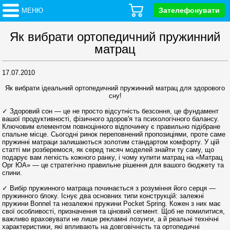
Зателефонувати
МЕНЮ
Як вибрати ортопедичний пружинний
матрац
17.07.2010
Як вибрати ідеальний ортопедичний пружинний матрац для здорового
сну!
✓ Здоровий сон — це не просто відсутність безсоння, це фундамент
вашої продуктивності, фізичного здоров'я та психологічного балансу.
Ключовим елементом повноцінного відпочинку є правильно підібране
спальне місце. Сьогодні ринок переповнений пропозиціями, проте саме
пружинні матраци залишаються золотим стандартом комфорту. У цій
статті ми розберемося, як серед тисяч моделей знайти ту саму, що
подарує вам легкість кожного ранку, і чому купити матрац на «Матрац
Орг ЮА» — це стратегічно правильне рішення для вашого бюджету та
спини.
✓ Вибір пружинного матраца починається з розуміння його серця —
пружинного блоку. Існує два основних типи конструкцій: залежні
пружини Bonnel та незалежні пружини Pocket Spring. Кожен з них має
свої особливості, призначення та ціновий сегмент. Щоб не помилитися,
важливо враховувати не лише рекламні лозунги, а й реальні технічні
характеристики, які впливають на довговічність та ортопедичні