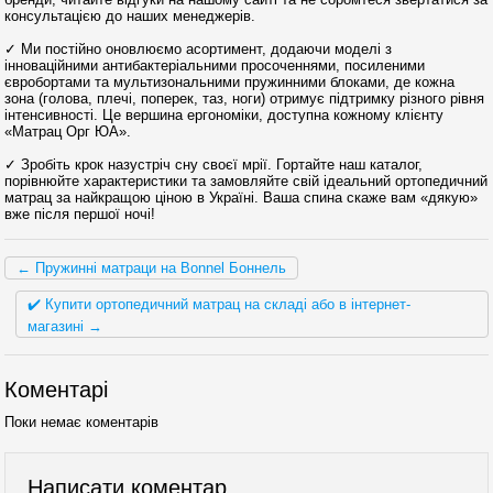
консультацією до наших менеджерів.
✓ Ми постійно оновлюємо асортимент, додаючи моделі з
інноваційними антибактеріальними просоченнями, посиленими
євробортами та мультизональними пружинними блоками, де кожна
зона (голова, плечі, поперек, таз, ноги) отримує підтримку різного рівня
інтенсивності. Це вершина ергономіки, доступна кожному клієнту
«Матрац Орг ЮА».
✓ Зробіть крок назустріч сну своєї мрії. Гортайте наш каталог,
порівнюйте характеристики та замовляйте свій ідеальний ортопедичний
матрац за найкращою ціною в Україні. Ваша спина скаже вам «дякую»
вже після першої ночі!
← Пружинні матраци на Bonnel Боннель
✔️ Купити ортопедичний матрац на складі або в інтернет-
магазині →
Коментарі
Поки немає коментарів
Написати коментар