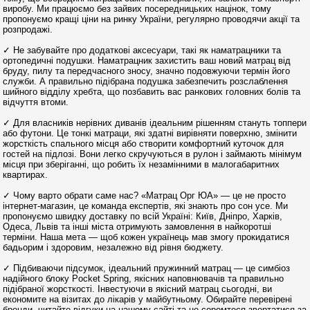
виробу. Ми працюємо без зайвих посередницьких націнок, тому
пропонуємо кращі ціни на ринку України, регулярно проводячи акції та
розпродажі.
✓ Не забувайте про додаткові аксесуари, такі як наматрацники та
ортопедичні подушки. Наматрацник захистить ваш новий матрац від
бруду, пилу та передчасного зносу, значно подовжуючи термін його
служби. А правильно підібрана подушка забезпечить розслаблення
шийного відділу хребта, що позбавить вас ранкових головних болів та
відчуття втоми.
✓ Для власників нерівних диванів ідеальним рішенням стануть топпери
або футони. Це тонкі матраци, які здатні вирівняти поверхню, змінити
жорсткість спального місця або створити комфортний куточок для
гостей на підлозі. Вони легко скручуються в рулон і займають мінімум
місця при зберіганні, що робить їх незамінними в малогабаритних
квартирах.
✓ Чому варто обрати саме нас? «Матрац Орг ЮА» — це не просто
інтернет-магазин, це команда експертів, які знають про сон усе. Ми
пропонуємо швидку доставку по всій Україні: Київ, Дніпро, Харків,
Одеса, Львів та інші міста отримують замовлення в найкоротші
терміни. Наша мета — щоб кожен українець мав змогу прокидатися
бадьорим і здоровим, незалежно від рівня бюджету.
✓ Підбиваючи підсумок, ідеальний пружинний матрац — це симбіоз
надійного блоку Pocket Spring, якісних наповнювачів та правильно
підібраної жорсткості. Інвестуючи в якісний матрац сьогодні, ви
економите на візитах до лікарів у майбутньому. Обирайте перевірені
бренди, читайте відгуки на нашому сайті та не соромтеся звертатися за