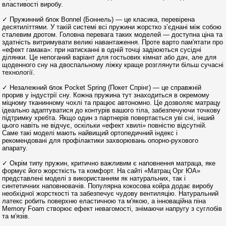
властивості виробу.
✓ Пружинний блок Bonnel (Боннель) — це класика, перевірена
десятиліттями. У такій системі всі пружини жорстко з’єднані між собою
сталевим дротом. Головна перевага таких моделей — доступна ціна та
здатність витримувати великі навантаження. Проте варто пам'ятати про
«ефект гамака»: при натисканні в одній точці задіюються сусідні
ділянки. Це непоганий варіант для гостьових кімнат або дач, але для
щоденного сну на двоспальному ліжку краще розглянути більш сучасні
технології.
✓ Незалежний блок Pocket Spring (Покет Спрінг) — це справжній
прорив у індустрії сну. Кожна пружина тут знаходиться в окремому
міцному тканинному чохлі та працює автономно. Це дозволяє матрацу
ідеально адаптуватися до контурів вашого тіла, забезпечуючи точкову
підтримку хребта. Якщо один з партнерів повертається уві сні, інший
цього навіть не відчує, оскільки «ефект хвилі» повністю відсутній.
Саме такі моделі мають найвищий ортопедичний індекс і
рекомендовані для профілактики захворювань опорно-рухового
апарату.
✓ Окрім типу пружин, критично важливим є наповнення матраца, яке
формує його жорсткість та комфорт. На сайті «Матрац Орг ЮА»
представлені моделі з використанням як натуральних, так і
синтетичних наповнювачів. Популярна кокосова койра додає виробу
необхідної жорсткості та забезпечує чудову вентиляцію. Натуральний
латекс робить поверхню еластичною та м'якою, а інноваційна піна
Memory Foam створює ефект невагомості, знімаючи напругу з суглобів
та м'язів.