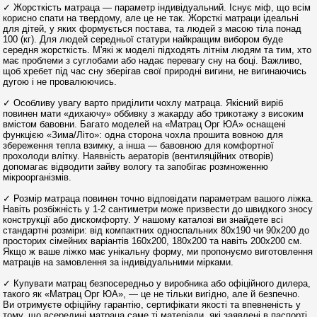
✓ Жорсткість матраца — параметр індивідуальний. Існує міф, що всім
корисно спати на твердому, але це не так. Жорсткі матраци ідеальні
для дітей, у яких формується постава, та людей з масою тіла понад
100 (кг). Для людей середньої статури найкращим вибором буде
середня жорсткість. М'які ж моделі підходять літнім людям та тим, хто
має проблеми з суглобами або надає перевагу сну на боці. Важливо,
щоб хребет під час сну зберігав свої природні вигини, не вигинаючись
дугою і не провалюючись.
✓ Особливу увагу варто приділити чохлу матраца. Якісний виріб
повинен мати «дихаючу» оббивку з жакарду або трикотажу з високим
вмістом бавовни. Багато моделей на «Матрац Орг ЮА» оснащені
функцією «Зима/Літо»: одна сторона чохла прошита вовною для
збереження тепла взимку, а інша — бавовною для комфортної
прохолоди влітку. Наявність аераторів (вентиляційних отворів)
допомагає відводити зайву вологу та запобігає розмноженню
мікроорганізмів.
✓ Розмір матраца повинен точно відповідати параметрам вашого ліжка.
Навіть розбіжність у 1-2 сантиметри може призвести до швидкого зносу
конструкції або дискомфорту. У нашому каталозі ви знайдете всі
стандартні розміри: від компактних односпальних 80x190 чи 90x200 до
просторих сімейних варіантів 160x200, 180x200 та навіть 200x200 см.
Якщо ж ваше ліжко має унікальну форму, ми пропонуємо виготовлення
матраців на замовлення за індивідуальними мірками.
✓ Купувати матрац безпосередньо у виробника або офіційного дилера,
такого як «Матрац Орг ЮА», — це не тільки вигідно, але й безпечно.
Ви отримуєте офіційну гарантію, сертифікати якості та впевненість у
тому, що всередині матраца саме ті матеріали, які заявлені в паспорті