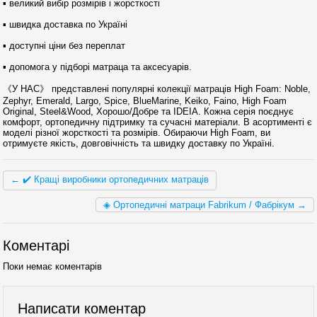
▪︎ великий вибір розмірів і жорсткості
▪︎ швидка доставка по Україні
▪︎ доступні ціни без переплат
▪︎ допомога у підборі матраца та аксесуарів.
《У НАС》 представлені популярні колекції матраців High Foam: Noble,
Zephyr, Emerald, Largo, Spice, BlueMarine, Keiko, Faino, High Foam
Original, Steel&Wood, Хорошо/Добре та IDEIA. Кожна серія поєднує
комфорт, ортопедичну підтримку та сучасні матеріали. В асортименті є
моделі різної жорсткості та розмірів. Обираючи High Foam, ви
отримуєте якість, довговічність та швидку доставку по Україні.
← ✔️ Кращі виробники ортопедичних матраців
◈ Ортопедичні матраци Fabrikum / Фабрікум →
Коментарі
Поки немає коментарів
Написати коментар