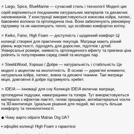
⭐ Largo, Spice, BlueMarine — сучасний стиль і технології Моделі цих
серій вирізняються поєднанням натуральних матеріалів та дихаючих
наповнювачів. У конструкції використовуються кокосова койра, латекс,
бавовняні волокна та ортопедична піна. Вони забезпечують рівномірну
підтримку та не накопичують тепло, що особливо комфортно влітку.
⭐ Keiko, Faino, High Foam — доступність і щоденний комфорт Ці
колекції створені для практичних покупців. Матраци мають різний
рівень жорсткості, підходять для дорослих, підлітків і дітей.
Універсальні розміри, наявність ортопедичного ефекту та приємна ціна
роблять їх популярними серед сімей та молодих пар.
⭐ Steel&Wood, Хорошо / Добре — натуральність і стабільність Це
моделі з акцентом на екологічність. В основі — дерев’яні елементи,
натуральна койра, латекс, вовна та дихаючі тканини. Такі матраци
міцні, довговічні й добре підтримують хребет.
⭐ IDEIA — інновації для сну Колекція IDEIA включає матраци,
ортопедичні подушки, наматрацники та топери. Тут використовуються
матеріали з ефектом пам’яті, гелеві прошарки, антибактеріальні чохли
та 3D-вентиляція. Ідеальне рішення для людей, які хочуть більше
комфорту та технологічності.
◆ Чому варто обрати Matras Org UA?
▪︎ офіційні колекції High Foam з гарантією