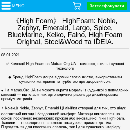
Зателефонувати
МЕНЮ
《High Foam》 HighFoam: Noble,
Zephyr, Emerald, Largo, Spice,
BlueMarine, Keiko, Faino, High Foam
Original, Steel&Wood та IDEIA.
08.01.2021
✅ Колекції High Foam на Matras.Org.UA – комфорт, стиль і сучасні
технології
◆ Бренд HighFoam добре відомий своєю якістю, використанням
сучасних матеріалів та турботою про здоровий сон.
● На Matras.Org.UA ви можете обрати модель із будь-якої з популярних
колекцій — від класичних ортопедичних рішень до дизайнерських
преміум-матриців.
⭐ Kolекції Noble, Zephyr, Emerald Ці лінійки створені для тих, хто цінує
елегантний вигляд і бездоганний комфорт. Матраци виготовлені на
основі посилених незалежних пружин або інноваційної піни HighFoam.
Тканини — гіпоалергенні, з ніжною текстурою, приємні до тіла.
Підходять як для класичних спалень, так і для сучасного інтер’єру.