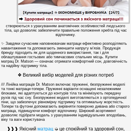
створюються з урахуванням анатомічних особливостей людського
тіла, що дозволяє забезпечити правильне положення хребта під час
відпочинку.
✨ Завдяки сучасним наповнювачам матраци ефективно розподіляють
навантаження та допомагають зменшити напругу м’язів. Продукція
бренду підходить як для щоденного використання, так і для
облаштування гостьових або тимчасових спальних місць. Купити
матрац Dr. Matson — означає отримати комфортний сон, довговічність
та надійну підтримку тіла.
❖ Великий вибір моделей для різних потреб
/// Лінійка матраців Dr. Matson включає пружинні, безпружинні моделі
та тонкі матраци-топери. Пружинні варіанти оснащені незалежними
блоками, які адаптуються до контурів тіла та мінімізують передачу
рухів під час сну. Безпружинні моделі виготовляються з ортопедичної
піни, що забезпечує рівномірну підтримку та оптимальну жорсткість.
Топери та футони допомагають вирівняти поверхню дивана або старого
матраца, підвищуючи комфорт відпочинку. Широкий асортимент
дозволяє підібрати модель з урахуванням індивідуальних вподобань,
віку та ваги користувача
❱❱❱ Якісний
матрац
➭ це спокійний та здоровий сон,