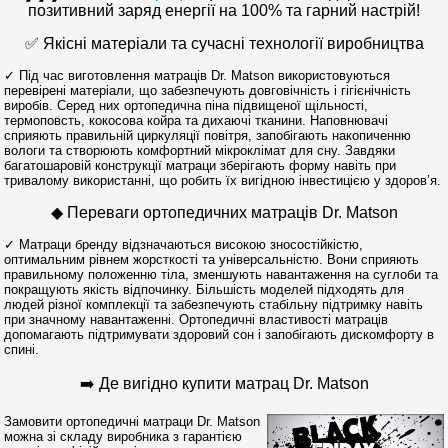
позитивний заряд енергії на 100% та гарний настрій!
✅ Якісні матеріали та сучасні технології виробництва
✓ Під час виготовлення матраців Dr. Matson використовуються
перевірені матеріали, що забезпечують довговічність і гігієнічність
виробів. Серед них ортопедична піна підвищеної щільності,
термоповсть, кокосова койра та дихаючі тканини. Наповнювачі
сприяють правильній циркуляції повітря, запобігають накопиченню
вологи та створюють комфортний мікроклімат для сну. Завдяки
багатошаровій конструкції матраци зберігають форму навіть при
тривалому використанні, що робить їх вигідною інвестицією у здоров’я.
◆ Переваги ортопедичних матраців Dr. Matson
✓ Матраци бренду відзначаються високою зносостійкістю,
оптимальним рівнем жорсткості та універсальністю. Вони сприяють
правильному положенню тіла, зменшують навантаження на суглоби та
покращують якість відпочинку. Більшість моделей підходять для
людей різної комплекції та забезпечують стабільну підтримку навіть
при значному навантаженні. Ортопедичні властивості матраців
допомагають підтримувати здоровий сон і запобігають дискомфорту в
спині.
➡️ Де вигідно купити матрац Dr. Matson
Замовити ортопедичні матраци Dr. Matson
можна зі складу виробника з гарантією