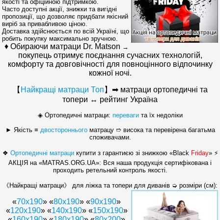
якості та офіційною підтримкою.
Часто доступні акції, знижки та вигідні
пропозиції, що дозволяє придбати якісний
виріб за привабливою ціною.
Доставка здійснюється по всій Україні, що
робить покупку максимально зручною.
♦ Обираючи матраци Dr. Matson
→
покупець отримує поєднання сучасних технологій,
комфорту та довговічності для повноцінного відпочинку
кожної ночі.
【
Найкращі
матраци Топ
】
➡ матраци ортопедичні та
топери ↔ рейтинг Україна
◈ Ортопедичні матраци:
переваги
та їх недоліки
► Якість ≡
двостороннього
матрацу ➱ висока та перевірена багатьма
споживачами.
❖
Ортопедичні матраци
купити з гарантиєю зі знижкою «Black
Friday
» ⚡
АКЦІЯ на «MATRAS.ORG.UA»: Вся наша продукція сертифікована і
проходить ретельний контроль якості.
《Найкращі матраци》 для ліжка та топери для диванів ➭ розміри (см):
«
70х190
» «
80х190
» «
90х190
»
«
120x190
» «
140х190
» «
150x190
»
«
160x190
» «
180x190
» «
80x200
»