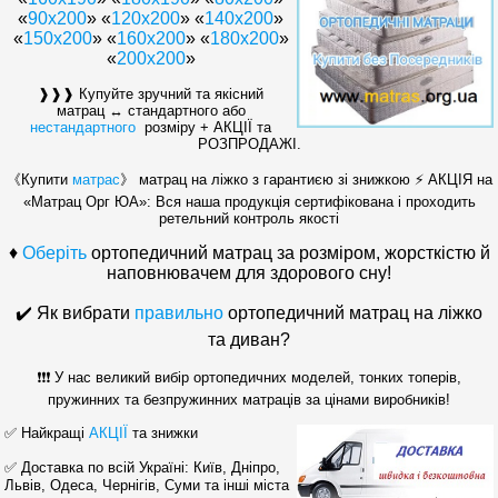
«
90x200
» «
120x200
» «
140x200
»
«
150x200
» «
160х200
» «
180х200
»
«
200x200
»
❱❱❱ Купуйте зручний та якісний
матрац ↔ стандартного або
нестандартного
розміру + АКЦІЇ та
РОЗПРОДАЖІ.
《Купити
матрас
》 матрац на ліжко з гарантиєю зі знижкою ⚡ АКЦІЯ на
«Матрац Орг ЮА»: Вся наша продукція сертифікована і проходить
ретельний контроль якості
♦
Оберіть
ортопедичний матрац за розміром, жорсткістю й
наповнювачем для здорового сну!
✔️ Як вибрати
правильно
ортопедичний матрац на ліжко
та диван?
❗❗❗ У нас великий вибір ортопедичних моделей, тонких топерів,
пружинних та безпружинних матраців за цінами виробників!
✅ Найкращі
АКЦІЇ
та знижки
✅ Доставка по всій Україні: Київ, Дніпро,
Львів, Одеса, Чернігів, Суми та інші міста